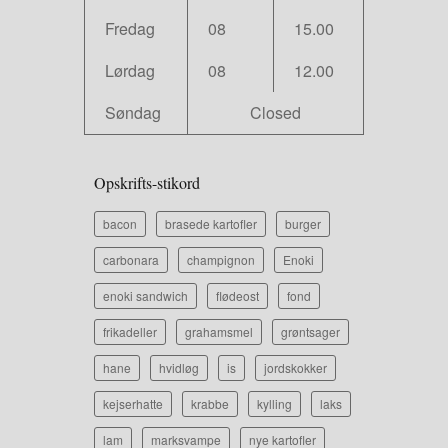
Fredag
08
15.00
Lørdag
08
12.00
Søndag
Closed
Opskrifts-stikord
bacon
brasede kartofler
burger
carbonara
champignon
Enoki
enoki sandwich
flødeost
fond
frikadeller
grahamsmel
grøntsager
hane
hvidløg
is
jordskokker
kejserhatte
krabbe
kylling
laks
lam
marksvampe
nye kartofler