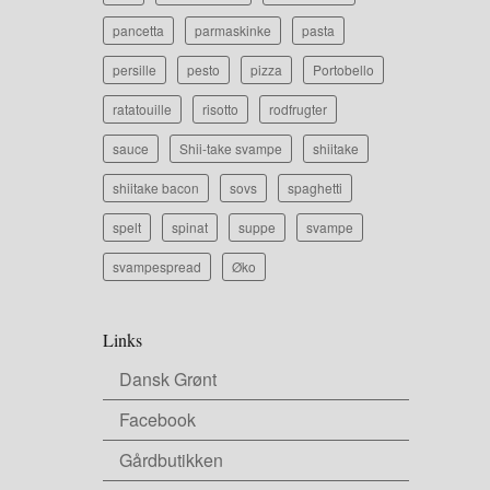
pancetta
parmaskinke
pasta
persille
pesto
pizza
Portobello
ratatouille
risotto
rodfrugter
sauce
Shii-take svampe
shiitake
shiitake bacon
sovs
spaghetti
spelt
spinat
suppe
svampe
svampespread
Øko
Links
Dansk Grønt
Facebook
Gårdbutikken