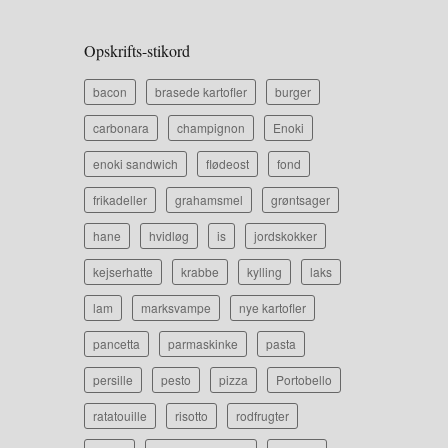
Opskrifts-stikord
bacon
brasede kartofler
burger
carbonara
champignon
Enoki
enoki sandwich
flødeost
fond
frikadeller
grahamsmel
grøntsager
hane
hvidløg
is
jordskokker
kejserhatte
krabbe
kylling
laks
lam
marksvampe
nye kartofler
pancetta
parmaskinke
pasta
persille
pesto
pizza
Portobello
ratatouille
risotto
rodfrugter