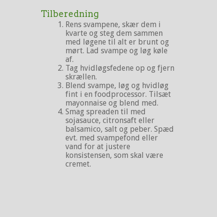
Tilberedning
Rens svampene, skær dem i
kvarte og steg dem sammen
med løgene til alt er brunt og
mørt. Lad svampe og løg køle
af.
Tag hvidløgsfedene op og fjern
skrællen.
Blend svampe, løg og hvidløg
fint i en foodprocessor. Tilsæt
mayonnaise og blend med.
Smag spreaden til med
sojasauce, citronsaft eller
balsamico, salt og peber. Spæd
evt. med svampefond eller
vand for at justere
konsistensen, som skal være
cremet.