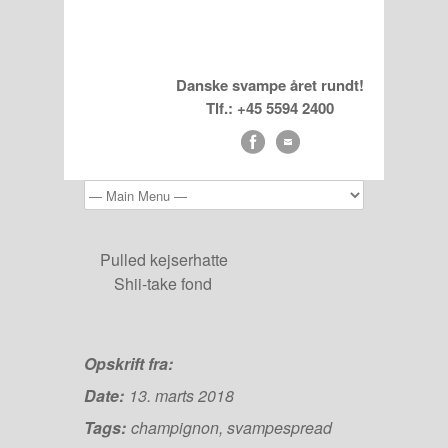
Danske svampe året rundt!
Tlf.: +45 5594 2400
Pulled kejserhatte
Shii-take fond
Opskrift fra:
Date:
13. marts 2018
Tags:
champignon
,
svampespread