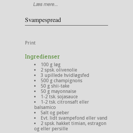
Læs mere...
Svampespread
Print
Ingredienser
100 g løg
2 spsk. olivenolie
3 upillede hvidløgsfed
500 g champignons
50 g shii-take
50 g mayonnaise
1-2 tsk. sojasauce
1-2 tsk. citronsaft eller
balsamico
Salt og peber
Evt. lidt svampefond eller vand
2 spsk. hakket timian, estragon
og eller persille