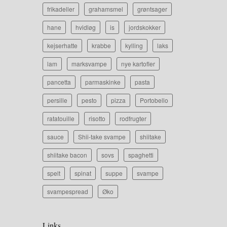
frikadeller
grahamsmel
grøntsager
hane
hvidløg
is
jordskokker
kejserhatte
krabbe
kylling
laks
lam
marksvampe
nye kartofler
pancetta
parmaskinke
pasta
persille
pesto
pizza
Portobello
ratatouille
risotto
rodfrugter
sauce
Shii-take svampe
shiitake
shiitake bacon
sovs
spaghetti
spelt
spinat
suppe
svampe
svampespread
Øko
Links