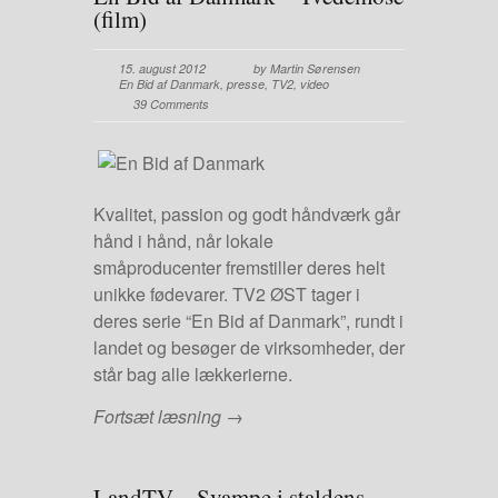
(film)
15. august 2012
by Martin Sørensen
En Bid af Danmark
,
presse
,
TV2
,
video
39 Comments
Kvalitet, passion og godt håndværk går
hånd i hånd, når lokale
småproducenter fremstiller deres helt
unikke fødevarer. TV2 ØST tager i
deres serie “En Bid af Danmark”, rundt i
landet og besøger de virksomheder, der
står bag alle lækkerierne.
Fortsæt læsning →
LandTV – Svampe i staldens