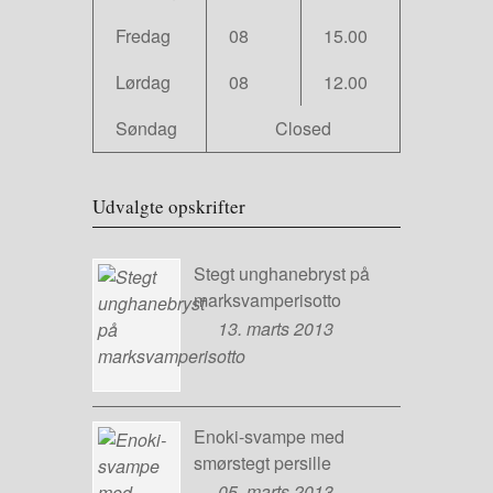
Fredag
08
15.00
Lørdag
08
12.00
Søndag
Closed
Udvalgte opskrifter
Stegt unghanebryst på
marksvamperisotto
13. marts 2013
Enoki-svampe med
smørstegt persille
05. marts 2013