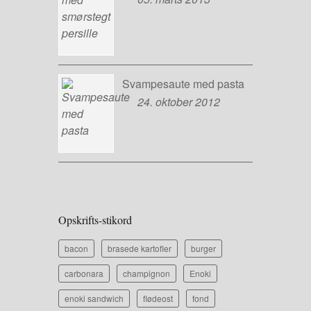
Svampesaute med pasta
24. oktober 2012
Opskrifts-stikord
bacon
brasede kartofler
burger
carbonara
champignon
Enoki
enoki sandwich
flødeost
fond