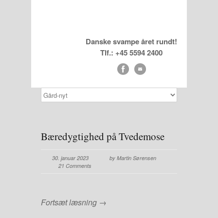
Danske svampe året rundt!
Tlf.: +45 5594 2400
Bæredygtighed på Tvedemose
30. januar 2023
by Martin Sørensen
21 Comments
Fortsæt læsning →