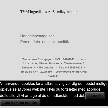
TVM Ingredients ApS smiley-rapport
Handelsbetingelser
Persondata- og cookiepolitik
Tvedemose Champignon CVR.: 28261942 • Jens
Christian og Kirsten Hansen • Tvedemosevej 2,
Snesere • 4750 Lundby • Tlf.: +45 5599 0233 •
Enoki I/S CVR: 20296380 • Tvedemose Økologi CVR:
40250441
Vi anvender cookies for at sikre at vi giver dig den bedst mulige
oplevelse af vores website. Hvis du fortsætter med at bruge
dette site vil vi antage at du er indforstået med det.
Acceptér
Læs mere om cookies