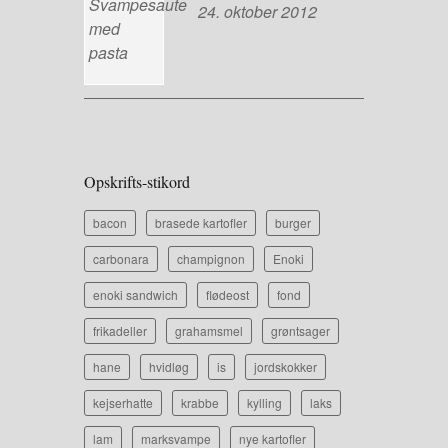
24. oktober 2012
Opskrifts-stikord
bacon
brasede kartofler
burger
carbonara
champignon
Enoki
enoki sandwich
flødeost
fond
frikadeller
grahamsmel
grøntsager
hane
hvidløg
is
jordskokker
kejserhatte
krabbe
kylling
laks
lam
marksvampe
nye kartofler