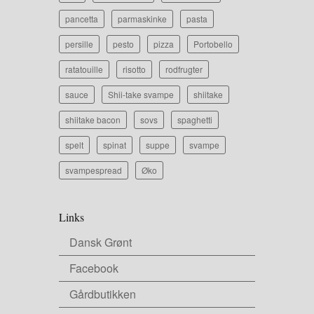
pancetta
parmaskinke
pasta
persille
pesto
pizza
Portobello
ratatouille
risotto
rodfrugter
sauce
Shii-take svampe
shiitake
shiitake bacon
sovs
spaghetti
spelt
spinat
suppe
svampe
svampespread
Øko
Links
Dansk Grønt
Facebook
Gårdbutikken