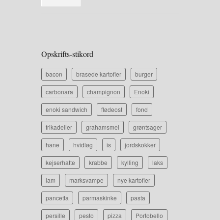
Opskrifts-stikord
bacon
brasede kartofler
burger
carbonara
champignon
Enoki
enoki sandwich
flødeost
fond
frikadeller
grahamsmel
grøntsager
hane
hvidløg
is
jordskokker
kejserhatte
krabbe
kylling
laks
lam
marksvampe
nye kartofler
pancetta
parmaskinke
pasta
persille
pesto
pizza
Portobello