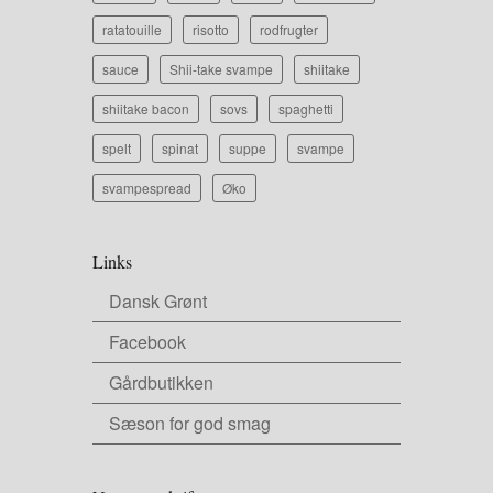
ratatouille
risotto
rodfrugter
sauce
Shii-take svampe
shiitake
shiitake bacon
sovs
spaghetti
spelt
spinat
suppe
svampe
svampespread
Øko
Links
Dansk Grønt
Facebook
Gårdbutikken
Sæson for god smag