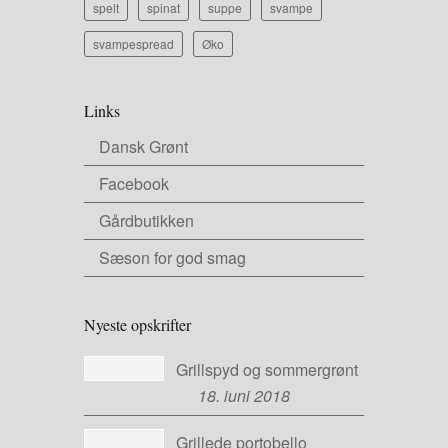
spelt
spinat
suppe
svampe
svampespread
Øko
Links
Dansk Grønt
Facebook
Gårdbutikken
Sæson for god smag
Nyeste opskrifter
Grillspyd og sommergrønt
18. juni 2018
Grillede portobello