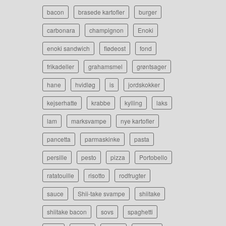
bacon
brasede kartofler
burger
carbonara
champignon
Enoki
enoki sandwich
flødeost
fond
frikadeller
grahamsmel
grøntsager
hane
hvidløg
is
jordskokker
kejserhatte
krabbe
kylling
laks
lam
marksvampe
nye kartofler
pancetta
parmaskinke
pasta
persille
pesto
pizza
Portobello
ratatouille
risotto
rodfrugter
sauce
Shii-take svampe
shiitake
shiitake bacon
sovs
spaghetti