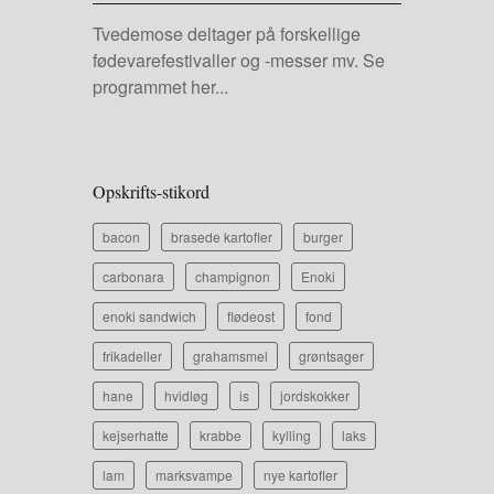
Tvedemose deltager på forskellige
fødevarefestivaller og -messer mv.
Se
programmet her...
Opskrifts-stikord
bacon
brasede kartofler
burger
carbonara
champignon
Enoki
enoki sandwich
flødeost
fond
frikadeller
grahamsmel
grøntsager
hane
hvidløg
is
jordskokker
kejserhatte
krabbe
kylling
laks
lam
marksvampe
nye kartofler