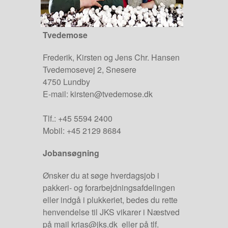
Tvedemose
Frederik, Kirsten og Jens Chr. Hansen
Tvedemosevej 2, Snesere
4750 Lundby
E-mail:
kirsten@tvedemose.dk
Tlf.: +45 5594 2400
Mobil: +45 2129 8684
Jobansøgning
Ønsker du at søge hverdagsjob i
pakkeri- og forarbejdningsafdelingen
eller indgå i plukkeriet, bedes du rette
henvendelse til JKS vikarer i Næstved
på mail
k
rias@jks.dk eller på tlf.