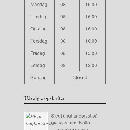
Mandag
08
16.00
Tirsdag
08
16.00
Onsdag
08
16.00
Torsdag
08
16.00
Fredag
08
15.00
Lørdag
08
12.00
Søndag
Closed
Udvalgte opskrifter
Stegt unghanebryst på
marksvamperisotto