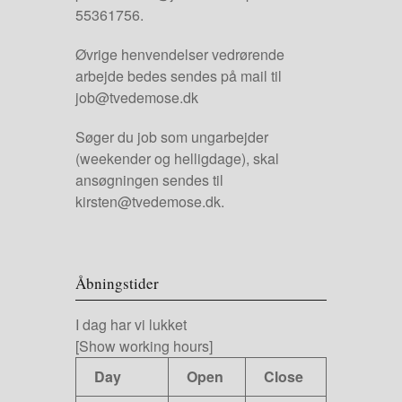
55361756.
Øvrige henvendelser vedrørende
arbejde bedes sendes på mail til
job@tvedemose.dk
Søger du job som ungarbejder
(weekender og helligdage), skal
ansøgningen sendes til
kirsten@tvedemose.dk.
Åbningstider
I dag har vi lukket
[Show working hours]
Day
Open
Close