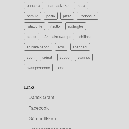
pancetta
parmaskinke
pasta
persille
pesto
pizza
Portobello
ratatouille
risotto
rodfrugter
sauce
Shii-take svampe
shiitake
shiitake bacon
sovs
spaghetti
spelt
spinat
suppe
svampe
svampespread
Øko
Links
Dansk Grønt
Facebook
Gårdbutikken