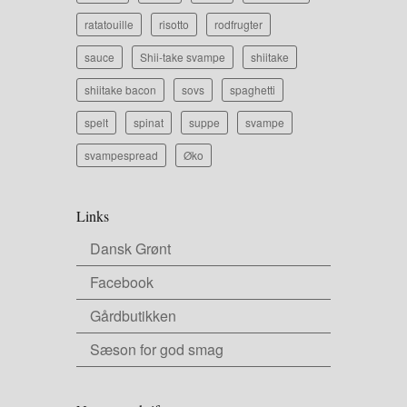
ratatouille
risotto
rodfrugter
sauce
Shii-take svampe
shiitake
shiitake bacon
sovs
spaghetti
spelt
spinat
suppe
svampe
svampespread
Øko
Links
Dansk Grønt
Facebook
Gårdbutikken
Sæson for god smag