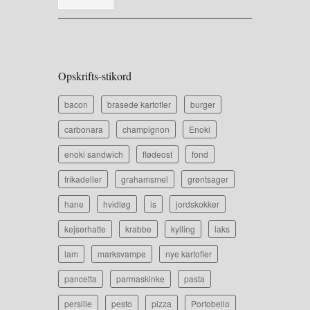
Opskrifts-stikord
bacon
brasede kartofler
burger
carbonara
champignon
Enoki
enoki sandwich
flødeost
fond
frikadeller
grahamsmel
grøntsager
hane
hvidløg
is
jordskokker
kejserhatte
krabbe
kylling
laks
lam
marksvampe
nye kartofler
pancetta
parmaskinke
pasta
persille
pesto
pizza
Portobello