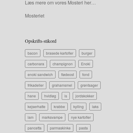
Læs mere om vores Mosteri her…
Mosteriet
Opskrifts-stikord
bacon
brasede kartofler
burger
carbonara
champignon
Enoki
enoki sandwich
flødeost
fond
frikadeller
grahamsmel
grøntsager
hane
hvidløg
is
jordskokker
kejserhatte
krabbe
kylling
laks
lam
marksvampe
nye kartofler
pancetta
parmaskinke
pasta