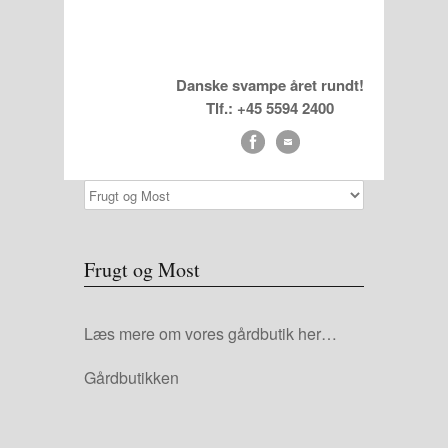
Danske svampe året rundt!
Tlf.: +45 5594 2400
Frugt og Most
Læs mere om vores gårdbutik her…
Gårdbutikken