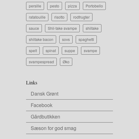
persille
pesto
pizza
Portobello
ratatouille
risotto
rodfrugter
sauce
Shii-take svampe
shiitake
shiitake bacon
sovs
spaghetti
spelt
spinat
suppe
svampe
svampespread
Øko
Links
Dansk Grønt
Facebook
Gårdbutikken
Sæson for god smag