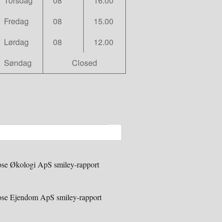
Torsdag
08
16.00
Fredag
08
15.00
Lørdag
08
12.00
Søndag
Closed
se Økologi ApS smiley-rapport
se Ejendom ApS smiley-rapport