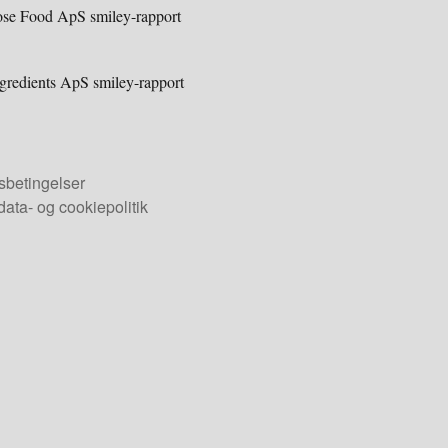
se Food ApS smiley-rapport
redients ApS smiley-rapport
sbetingelser
ata- og cookiepolitik