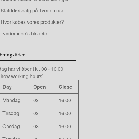
Stalddørssalg på Tvedemose
Hvor købes vores produkter?
Tvedemose’s historie
bningstider
 dag har vi
åbent kl. 08
-
16.00
Show working hours]
Day
Open
Close
Mandag
08
16.00
Tirsdag
08
16.00
Onsdag
08
16.00