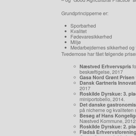
Grundprincipperne er:
Sporbarhed
Kvalitet
Fødevaresikkerhed
Miljø
Medarbejdernes sikkerhed og 
Tvedemose har fået følgende pris
Næstved Erhvervspris
fo
beskæftigelse, 2017
Gasa Nord Grønt Prisen
Dansk Gartneris Innovat
2017
Roskilde Dyrskue: 3. pla
miniportobello, 2014.
Det danske gastronomi
på nicherne og kvaliteten 
Besøg af Hans Kongelig
Næstved Kommune, 2012
Roskilde Dyrskue: 2. pla
Fladså Erhvervsforenings 