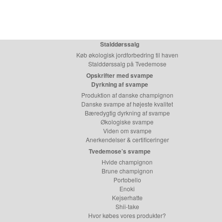
Stalddørssalg
Køb økologisk jordforbedring til haven
Stalddørssalg på Tvedemose
Opskrifter med svampe
Dyrkning af svampe
Produktion af danske champignon
Danske svampe af højeste kvalitet
Bæredygtig dyrkning af svampe
Økologiske svampe
Viden om svampe
Anerkendelser & certificeringer
Tvedemose’s svampe
Hvide champignon
Brune champignon
Portobello
Enoki
Kejserhatte
Shii-take
Hvor købes vores produkter?