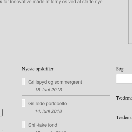
is
for innovative måde at forny os ved at starte nye
Nyeste opskrifter
Søg
Grillspyd og sommergrønt
18. juni 2018
Tvedemo
Grillede portobello
14. juni 2018
Tvedemo
Shii-take fond