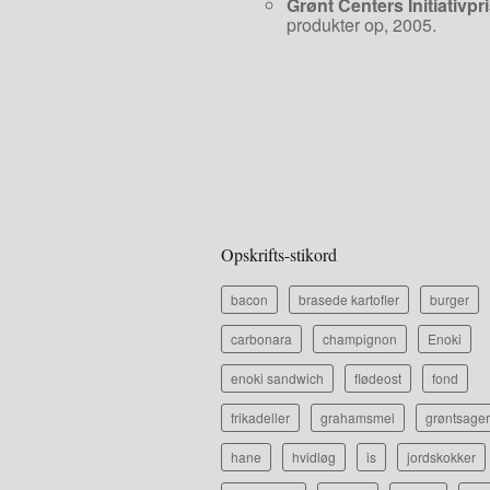
Grønt Centers Initiativpr
produkter op, 2005.
Opskrifts-stikord
bacon
brasede kartofler
burger
carbonara
champignon
Enoki
enoki sandwich
flødeost
fond
frikadeller
grahamsmel
grøntsager
hane
hvidløg
is
jordskokker