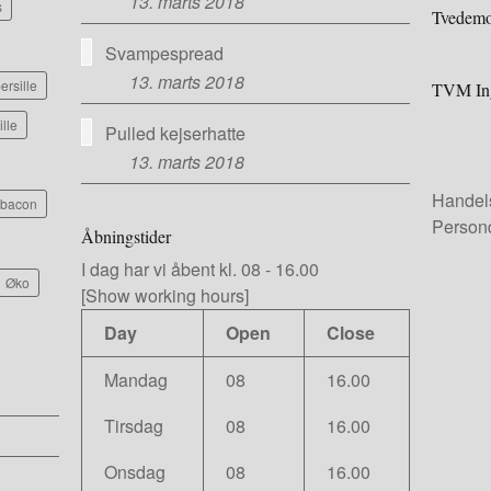
13. marts 2018
s
Tvedemo
Svampespread
13. marts 2018
ersille
TVM Ing
ille
Pulled kejserhatte
13. marts 2018
Handel
e bacon
Persond
Åbningstider
I dag har vi
åbent kl. 08
-
16.00
Øko
[Show working hours]
Day
Open
Close
Mandag
08
16.00
Tirsdag
08
16.00
Onsdag
08
16.00