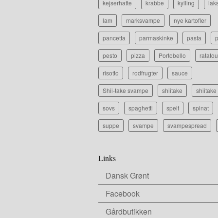
kejserhatte
krabbe
kylling
lak
lam
marksvampe
nye kartofler
pancetta
parmaskinke
pasta
p
pesto
pizza
Portobello
ratatou
risotto
rodfrugter
sauce
Shii-take svampe
shiitake
shiitak
sovs
spaghetti
spelt
spinat
suppe
svampe
svampespread
Links
Dansk Grønt
Facebook
Gårdbutikken