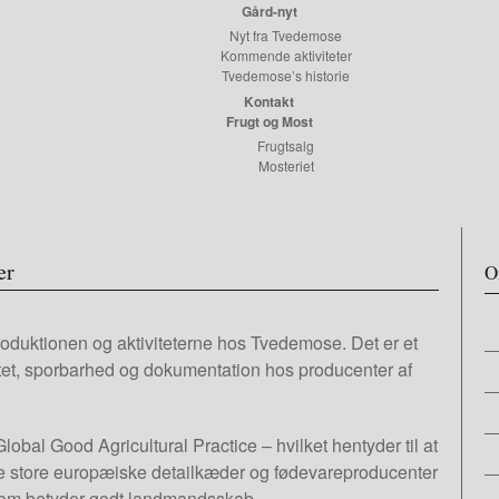
Gård-nyt
Nyt fra Tvedemose
Kommende aktiviteter
Tvedemose’s historie
Kontakt
Frugt og Most
Frugtsalg
Mosteriet
er
O
produktionen og aktiviteterne hos Tvedemose. Det er et
alitet, sporbarhed og dokumentation hos producenter af
bal Good Agricultural Practice – hvilket hentyder til at
ke store europæiske detailkæder og fødevareproducenter
 som betyder godt landmandsskab.