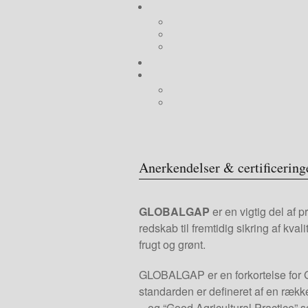
Anerkendelser & certificering
GLOBALGAP
er en vigtig del af 
redskab til fremtidig sikring af kv
frugt og grønt.
GLOBALGAP er en forkortelse for Glo
standarden er defineret af en ræk
– og “Good Agricultural Practice”