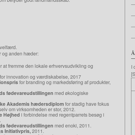
velfærd.
Å
er og anden hæder:
r at fremme den lokale erhvervsudvikling og
I
[
for innovation og værdiskabelse, 2017
ionspris
for branding og markedsføring af produkter,
ds fødevareudstillingen
med økologiske
ske Akademis hædersdiplom
for stadig have fokus
selv om virksomheden er stor, 2012.
e Højhed
i forbindelse med regentparrets besøg i
.
ds fødevareudstillingen
med enoki, 2011.
Initiativpris,
2011.