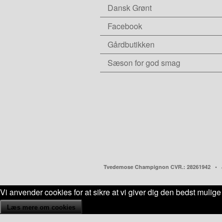
Dansk Grønt
Facebook
Gårdbutikken
Sæson for god smag
Tvedemose Champignon CVR.: 28261942 • Je
Vi anvender cookies for at sikre at vi giver dig den bedst mulige
Læs mere om cookies