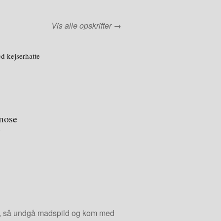
Vis alle opskrifter →
d kejserhatte
mose
s
er, så undgå madspild og kom med