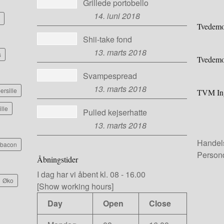
Grillede portobello
14. juni 2018
Tvedemo
Shii-take fond
13. marts 2018
s
Tvedemo
Svampespread
13. marts 2018
ersille
TVM Ing
ille
Pulled kejserhatte
13. marts 2018
Handel
e bacon
Persond
Åbningstider
I dag har vi
åbent kl. 08
-
16.00
Øko
[Show working hours]
Day
Open
Close