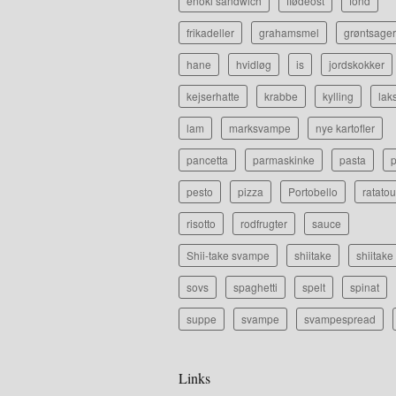
enoki sandwich
flødeost
fond
frikadeller
grahamsmel
grøntsager
hane
hvidløg
is
jordskokker
kejserhatte
krabbe
kylling
lak
lam
marksvampe
nye kartofler
pancetta
parmaskinke
pasta
p
pesto
pizza
Portobello
ratatou
risotto
rodfrugter
sauce
Shii-take svampe
shiitake
shiitak
sovs
spaghetti
spelt
spinat
suppe
svampe
svampespread
Links