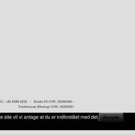
: +45 5599 0233 • Enoki I/S CVR: 20296380 •
Tvedemose Økologi CVR: 40250441
 site vil vi antage at du er indforstået med det.
Acceptér