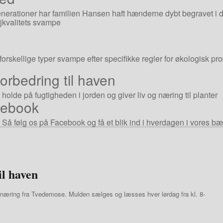
erationer har familien Hansen haft hænderne dybt begravet i 
øjkvalitets svampe
rskellige typer svampe efter specifikke regler for økologisk prod
orbedring til haven
holde på fugtigheden i jorden og giver liv og næring til planter
cebook
å følg os på Facebook og få et blik ind i hverdagen i vores b
il haven
k næring fra Tvedemose. Mulden sælges og læsses hver lørdag fra kl. 8-