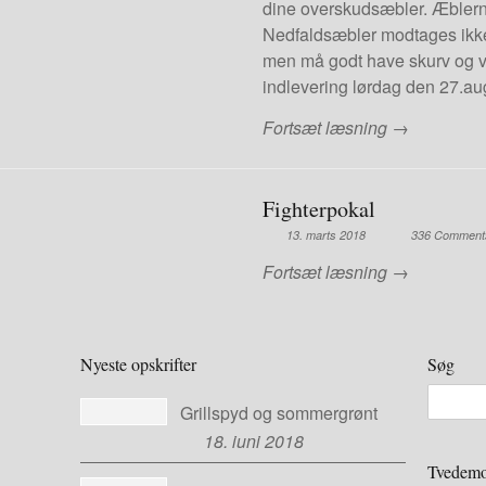
dine overskudsæbler. Æblern
Nedfaldsæbler modtages ikke.
men må godt have skurv og væ
indlevering lørdag den 27.au
Fortsæt læsning →
Fighterpokal
13. marts 2018
336 Comment
Fortsæt læsning →
Nyeste opskrifter
Søg
Grillspyd og sommergrønt
18. juni 2018
Tvedemo