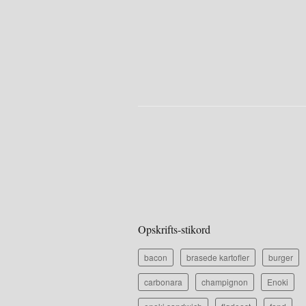
Opskrifts-stikord
bacon
brasede kartofler
burger
carbonara
champignon
Enoki