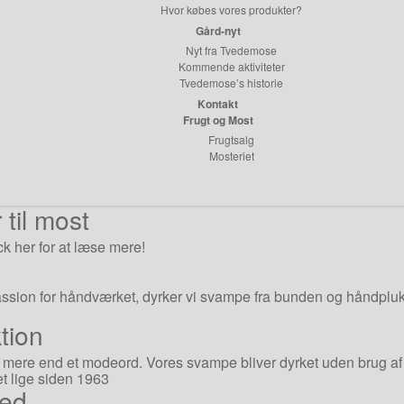
Hvor købes vores produkter?
Gård-nyt
Nyt fra Tvedemose
Kommende aktiviteter
Tvedemose’s historie
Kontakt
Frugt og Most
Frugtsalg
Mosteriet
 til most
ck her for at læse mere!
assion for håndværket, dyrker vi svampe fra bunden og håndplu
tion
ere end et modeord. Vores svampe bliver dyrket uden brug af 
t lige siden 1963
hed