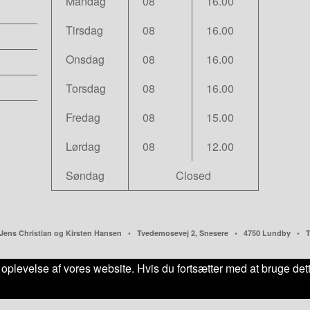
Mandag
08
16.00
Tirsdag
08
16.00
Onsdag
08
16.00
Torsdag
08
16.00
Fredag
08
15.00
Lørdag
08
12.00
Søndag
Closed
ns Christian og Kirsten Hansen • Tvedemosevej 2, Snesere • 4750 Lundby • Tlf.
 oplevelse af vores website. Hvis du fortsætter med at bruge dette