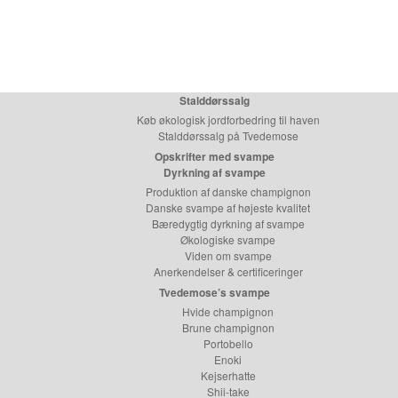
Stalddørssalg
Køb økologisk jordforbedring til haven
Stalddørssalg på Tvedemose
Opskrifter med svampe
Dyrkning af svampe
Produktion af danske champignon
Danske svampe af højeste kvalitet
Bæredygtig dyrkning af svampe
Økologiske svampe
Viden om svampe
Anerkendelser & certificeringer
Tvedemose’s svampe
Hvide champignon
Brune champignon
Portobello
Enoki
Kejserhatte
Shii-take