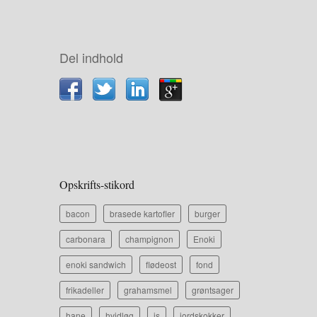
Del indhold
Opskrifts-stikord
bacon
brasede kartofler
burger
carbonara
champignon
Enoki
enoki sandwich
flødeost
fond
frikadeller
grahamsmel
grøntsager
hane
hvidløg
is
jordskokker