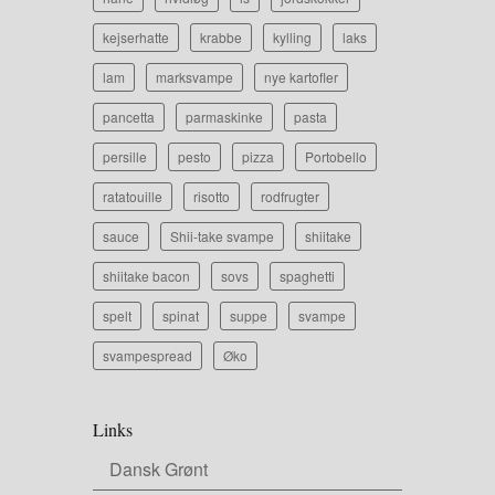
kejserhatte
krabbe
kylling
laks
lam
marksvampe
nye kartofler
pancetta
parmaskinke
pasta
persille
pesto
pizza
Portobello
ratatouille
risotto
rodfrugter
sauce
Shii-take svampe
shiitake
shiitake bacon
sovs
spaghetti
spelt
spinat
suppe
svampe
svampespread
Øko
Links
Dansk Grønt