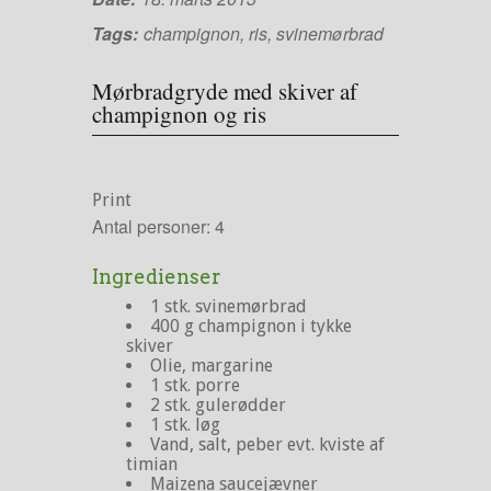
Tags:
champignon
,
ris
,
svinemørbrad
Mørbradgryde med skiver af
champignon og ris
Print
Antal personer:
4
Ingredienser
1 stk. svinemørbrad
400 g champignon i tykke
skiver
Olie, margarine
1 stk. porre
2 stk. gulerødder
1 stk. løg
Vand, salt, peber evt. kviste af
timian
Maizena saucejævner