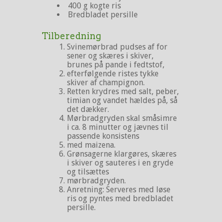
400 g kogte ris
Bredbladet persille
Tilberedning
Svinemørbrad pudses af for
sener og skæres i skiver,
brunes på pande i fedtstof,
efterfølgende ristes tykke
skiver af champignon.
Retten krydres med salt, peber,
timian og vandet hældes på, så
det dækker.
Mørbradgryden skal småsimre
i ca. 8 minutter og jævnes til
passende konsistens
med maizena.
Grønsagerne klargøres, skæres
i skiver og sauteres i en gryde
og tilsættes
mørbradgryden.
Anretning: Serveres med løse
ris og pyntes med bredbladet
persille.