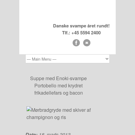
Danske svampe året rundt!
Tlf.: +45 5594 2400
Suppe med Enoki-svampe
Portobello med krydret
frikadellefars og bacon
Date:
18. marts 2013