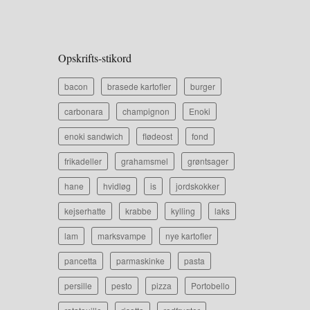
Opskrifts-stikord
bacon
brasede kartofler
burger
carbonara
champignon
Enoki
enoki sandwich
flødeost
fond
frikadeller
grahamsmel
grøntsager
hane
hvidløg
is
jordskokker
kejserhatte
krabbe
kylling
laks
lam
marksvampe
nye kartofler
pancetta
parmaskinke
pasta
persille
pesto
pizza
Portobello