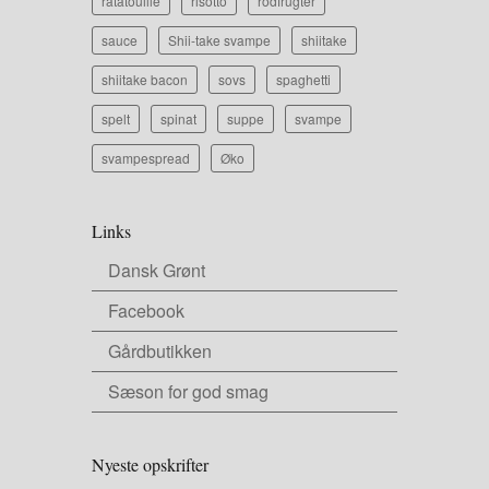
ratatouille
risotto
rodfrugter
sauce
Shii-take svampe
shiitake
shiitake bacon
sovs
spaghetti
spelt
spinat
suppe
svampe
svampespread
Øko
Links
Dansk Grønt
Facebook
Gårdbutikken
Sæson for god smag
Nyeste opskrifter