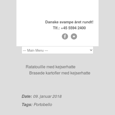
Danske svampe året rundt!
Tlf.: +45 5594 2400
Ratatouille med kejserhatte
Brasede kartofler med kejserhatte
Date:
09. januar 2018
Tags:
Portobello