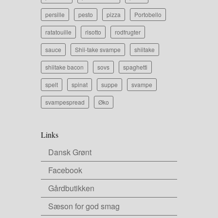
persille
pesto
pizza
Portobello
ratatouille
risotto
rodfrugter
sauce
Shii-take svampe
shiitake
shiitake bacon
sovs
spaghetti
spelt
spinat
suppe
svampe
svampespread
Øko
Links
Dansk Grønt
Facebook
Gårdbutikken
Sæson for god smag