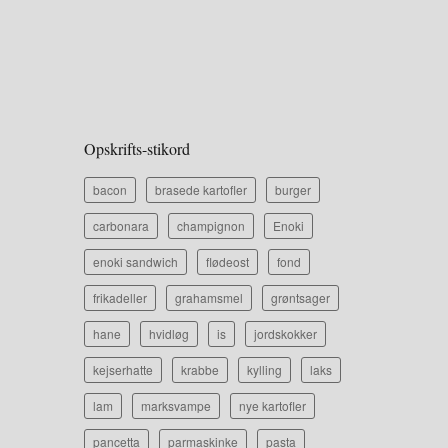
Opskrifts-stikord
bacon
brasede kartofler
burger
carbonara
champignon
Enoki
enoki sandwich
flødeost
fond
frikadeller
grahamsmel
grøntsager
hane
hvidløg
is
jordskokker
kejserhatte
krabbe
kylling
laks
lam
marksvampe
nye kartofler
pancetta
parmaskinke
pasta