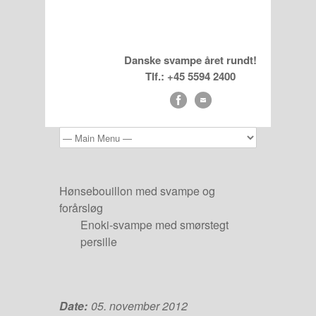
Danske svampe året rundt!
Tlf.: +45 5594 2400
Hønsebouillon med svampe og
forårsløg
Enoki-svampe med smørstegt
persille
Date:
05. november 2012