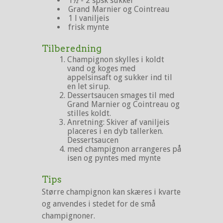
1½ - 2 spsk sukker
Grand Marnier og Cointreau
1 l vaniljeis
frisk mynte
Tilberedning
Champignon skylles i koldt
vand og koges med
appelsinsaft og sukker ind til
en let sirup.
Dessertsaucen smages til med
Grand Marnier og Cointreau og
stilles koldt.
Anretning: Skiver af vaniljeis
placeres i en dyb tallerken.
Dessertsaucen
med champignon arrangeres på
isen og pyntes med mynte
Tips
Større champignon kan skæres i kvarte
og anvendes i stedet for de små
champignoner.